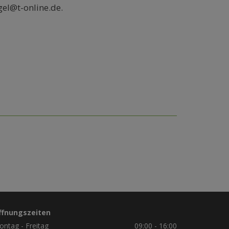
gel@t-online.de.
ffnungszeiten
ntag - Freitag
09:00 - 16:00