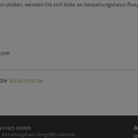
en stoßen, wenden Sie sich bitte an bestattungshaus-flue
.com
die
Schlütersche
n
03425 920909
Ö
bestattungshaus-fluegel@t-online.de
Mo