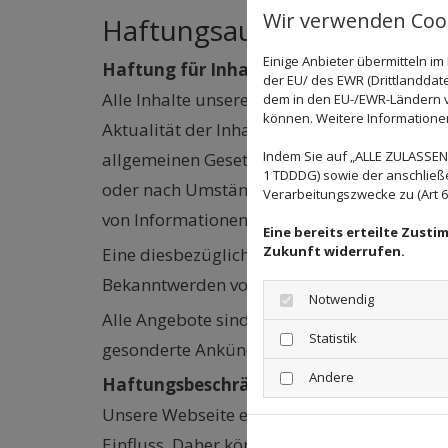
Wir verwenden Cook
Haftungsausschluss
Einige Anbieter übermitteln 
Haftung für Inhalte
der EU/ des EWR (Drittlanddate
Alle Inhalte unseres Internetauftritts wurde
dem in den EU-/EWR-Ländern ve
können. Weitere Informationen 
Aktualität der Inhalte können wir jedoch ke
Indem Sie auf „ALLE ZULASSEN"
allgemeinen Gesetzen verantwortlich. Wir s
1 TDDDG) sowie der anschließ
oder nach Umständen zu forschen, die auf e
Verarbeitungszwecke zu (Art 6 A
von Informationen nach den allgemeinen Ge
Eine bereits erteilte Zust
Zukunft widerrufen.
Eine diesbezügliche Haftung ist jedoch ers
Bekanntwerden von den o.g. Rechtsverletzun
Notwendig
Alle Angebote sind freibleibend und unverb
Statistik
gesonderte Ankündigung zu verändern, zu er
Andere
Haftungsbeschränkung für externe Link
Unsere Webseite enthält Links auf externe W
Einfluss. Daher können wir für die „externe