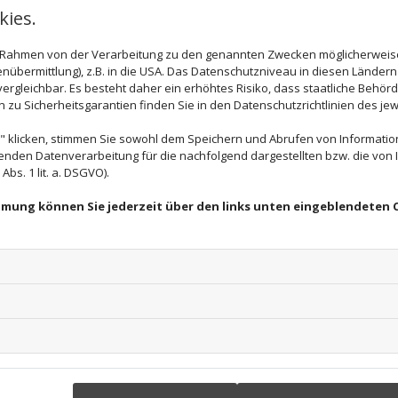
ies.
im Rahmen von der Verarbeitung zu den genannten Zwecken möglicherwei
nübermittlung), z.B. in die USA. Das Datenschutzniveau in diesen Ländern 
n mit größter Sorgfalt und nach bestem Gewissen erstellt. 
rgleichbar. Es besteht daher ein erhöhtes Risiko, dass staatliche Behör
zu Sicherheitsgarantien finden Sie in den Datenschutzrichtlinien des jew
ine Gewähr übernehmen. Als Diensteanbieter sind wir für 
 klicken, stimmen Sie sowohl dem Speichern und Abrufen von Information
ind jedoch nicht verpflichtet, übermittelte oder gespeic
enden Datenverarbeitung für die nachfolgend dargestellten bzw. die von
ine rechtswidrige Tätigkeit hinweisen. Verpflichtungen
bs. 1 lit. a. DSGVO).
setzen bleiben hiervon unberührt.
immung können Sie jederzeit über den links unten eingeblendeten 
t ab dem Zeitpunkt der Kenntniserlangung einer konkrete
gen werden wir diese Inhalte unverzüglich entfernen.
indlich. Wir behalten uns ausdrücklich vor, Teile der Se
gänzen, zu löschen oder die Veröffentlichung zeitweise o
s
ebseiten Dritter. Auf die Inhalte dieser direkt oder indi
n Links“ auch keine Gewähr auf Richtigkeit der Inhalte üb