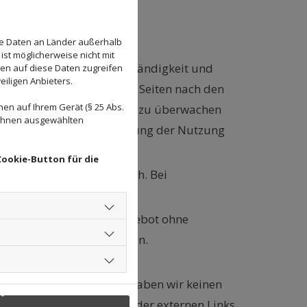
se Daten an Länder außerhalb
ist möglicherweise nicht mit
Für die Richtigkeit, Vollständigkeit und
den auf diese Daten zugreifen
eiligen Anbieters.
eigene Inhalte auf diesen Seiten nach den
en auf Ihrem Gerät (§ 25 Abs.
herte fremde Informationen zu überwachen
 Ihnen ausgewählten
 zur Entfernung oder Sperrung der Nutzung
Cookie-Button für die
n Rechtsverletzung möglich. Bei
iten oder das gesamte Angebot ohne
der endgültig einzustellen.
rekt verlinkten Webseiten haben wir keinen
ernehmen. Für die Inhalte der externen Links