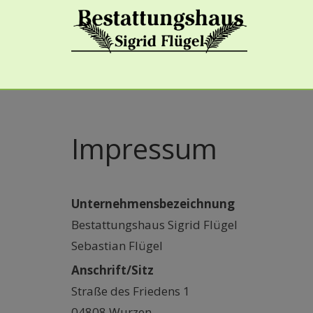
Impressum
Unternehmensbezeichnung
Bestattungshaus Sigrid Flügel
Sebastian Flügel
Anschrift/Sitz
Straße des Friedens 1
04808 Wurzen